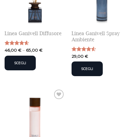
Linea Ganivell Spray
Linea Ganivell Diffusore
Ambiente
Valutato
46,00
€
–
65,00
€
4.58
su 5
Valutato
29,00
€
4.50
su 5
SCEGLI
SCEGLI