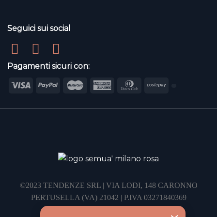
Seguici sui social
Pagamenti sicuri con:
©2023 TENDENZE SRL | VIA LODI, 148 CARONNO
PERTUSELLA (VA) 21042 | P.IVA 03271840369
REA: VA-322458 | C.S. 10.000 € I.V.
‹