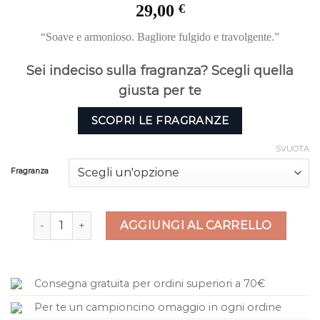
Valutato
8
29,00
€
4.88
su 5 su
base di
“Soave e armonioso. Bagliore fulgido e travolgente.”
recensioni
Sei indeciso sulla fragranza? Scegli quella
giusta per te
SCOPRI LE FRAGRANZE
SVUOTA
Fragranza
Linea Scigaa Spray Ambiente quantità
AGGIUNGI AL CARRELLO
Consegna gratuita per ordini superiori a 70€
Per te un campioncino omaggio in ogni ordine